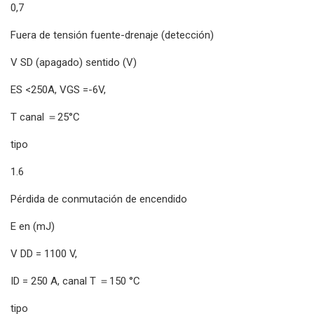
0,7
Fuera de tensión fuente-drenaje (detección)
V SD (apagado) sentido (V)
ES <250A, VGS =-6V,
T canal ＝25°C
tipo
1.6
Pérdida de conmutación de encendido
E en (mJ)
V DD = 1100 V,
ID = 250 A, canal T ＝150 °C
tipo