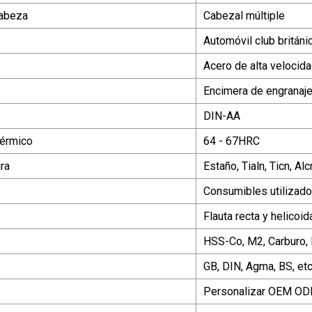
abeza
Cabezal múltiple
Automóvil club británi
Acero de alta velocid
Encimera de engranaj
DIN-AA
térmico
64 - 67HRC
ra
Estaño, Tialn, Ticn, Alcr
Consumibles utilizado
Flauta recta y helicoid
HSS-Co, M2, Carburo, 
GB, DIN, Agma, BS, etc
Personalizar OEM O