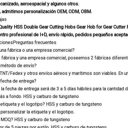
canizado, aeroespacial y algunos otros.
, admitimos personalización OEM, ODM, OBM.
ajas
centro profesional de I+D, envío rápido, pedidos pequeños acept
acionesPreguntas frecuentes
una fábrica o una empresa comercial?
fábrica y una empresa comercial, poseemos 2 fábricas diferente
l método de envío?
T/Fedex y otros envíos aéreos y marítimos son viables. En una
a fecha de entrega?
, la fecha de entrega será de 3 a 5 días hábiles para la cantidad
ás a fondo. HSS y carburo de tungsteno
a etiqueta y el logotipo? HSS y carburo de tungsteno
personalizar la etiqueta y el logotipo.
el MOQ? HSS y carburo de tungsteno
or de 5 piezas por estilo. HSS y carburo de tungsteno