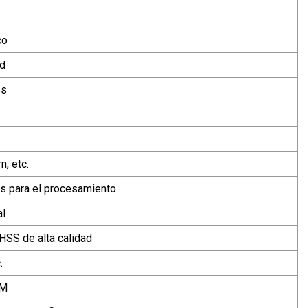
co
ad
es
n, etc.
s para el procesamiento
al
HSS de alta calidad
.
DM