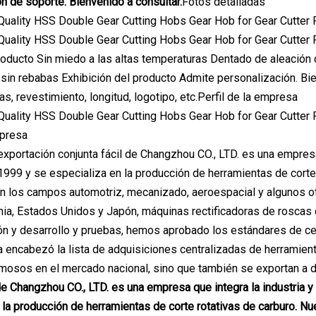
n de soporte. Bienvenido a consultar.
Fotos detalladas
roducto Sin miedo a las altas temperaturas Dentado de aleación
a sin rebabas Exhibición del producto Admite personalización. Bi
s, revestimiento, longitud, logotipo, etc.Perfil de la empresa
mpresa
exportación conjunta fácil de Changzhou CO., LTD. es una empresa 
1999 y se especializa en la producción de herramientas de corte 
n los campos automotriz, mecanizado, aeroespacial y algunos o
ia, Estados Unidos y Japón, máquinas rectificadoras de roscas
ón y desarrollo y pruebas, hemos aprobado los estándares de ce
a encabezó la lista de adquisiciones centralizadas de herramien
mosos en el mercado nacional, sino que también se exportan a 
 de Changzhou CO., LTD. es una empresa que integra la industria y
 la producción de herramientas de corte rotativas de carburo. 