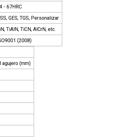
4 - 67HRC
SS, GES, TGS, Personalizar
iN, TiAlN, TiCN, AlCrN, etc.
SO9001 (2008)
l agujero (mm)