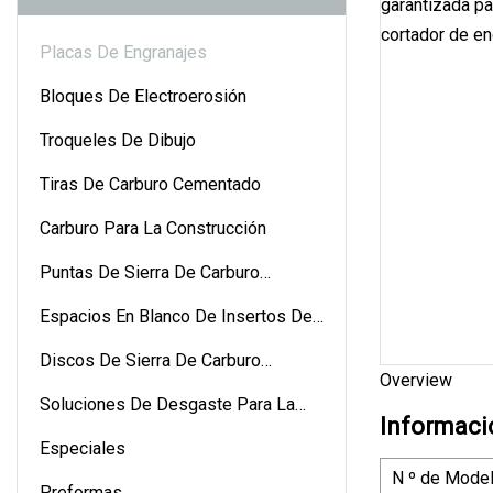
Placas De Engranajes
Bloques De Electroerosión
Troqueles De Dibujo
Tiras De Carburo Cementado
Carburo Para La Construcción
Puntas De Sierra De Carburo
Cementado
Espacios En Blanco De Insertos De
Carburo Cementado
Discos De Sierra De Carburo
Overview
Cementado
Soluciones De Desgaste Para La
Informaci
Industria Del Petróleo Y El Gas
Especiales
N º de Model
Preformas