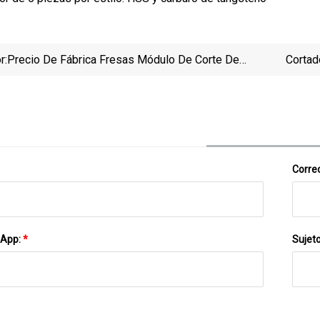
r:
Precio De Fábrica Fresas Módulo De Corte De
Cortad
Engranajes Placas De Engranajes Envolventes
Correo
sApp:
*
Sujet