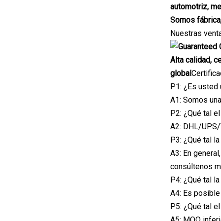
automotriz, me
Somos fábrica
Nuestras vent
Alta calidad, 
global
Certific
P1: ¿Es usted 
A1: Somos una 
P2: ¿Qué tal e
A2: DHL/UPS/TN
P3: ¿Qué tal l
A3: En general
consúltenos m
P4: ¿Qué tal l
A4: Es posible 
P5: ¿Qué tal 
A5: MOQ inferi