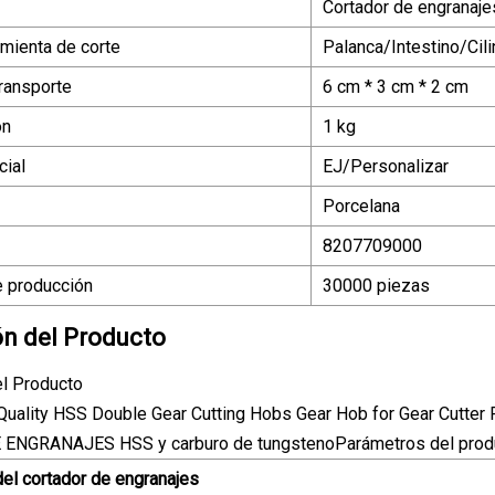
Cortador de engranajes
amienta de corte
Palanca/Intestino/Cili
ransporte
6 cm * 3 cm * 2 cm
ón
1 kg
ial
EJ/Personalizar
Porcelana
8207709000
 producción
30000 piezas
ón del Producto
el Producto
ENGRANAJES HSS y carburo de tungstenoParámetros del prod
el cortador de engranajes