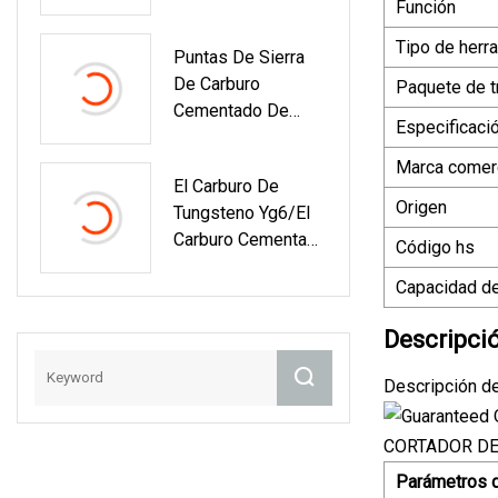
Función
Cementado De
Tungsteno Para
Tipo de herr
Puntas De Sierra
Hojas
De Carburo
Paquete de t
Cementado De
Especificaci
Tungsteno Para
Madera Dura Y
Marca comerc
El Carburo De
Aluminio
Origen
Tungsteno Yg6/el
Carburo Cementado
Código hs
Vio Los Consejos
Capacidad de
El Carburo De
Tungsteno Vio Los
Descripci
Consejos Para
Trabajar La Madera
Descripción d
CORTADOR DE 
Parámetros d