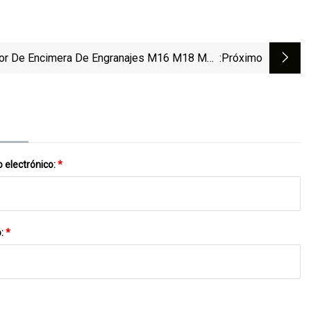
or De Encimera De Engranajes M16 M18 M20
:próximo
M22 En Stock
 electrónico:
*
o:
*