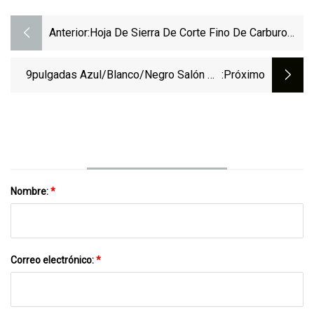
Anterior:
Hoja De Sierra De Corte Fino De Carburo
Cementado Sólido De Hunan
9pulgadas Azul/blanco/negro Salón De
:próximo
Belleza Especial /alimentos/farmacéutica
Mayorista Desechables De Vinilo De Látex
De Protección De Examen De Seguridad
De PVC Rubbe Guantes De Nitrilo
Nombre:
*
Correo electrónico:
*