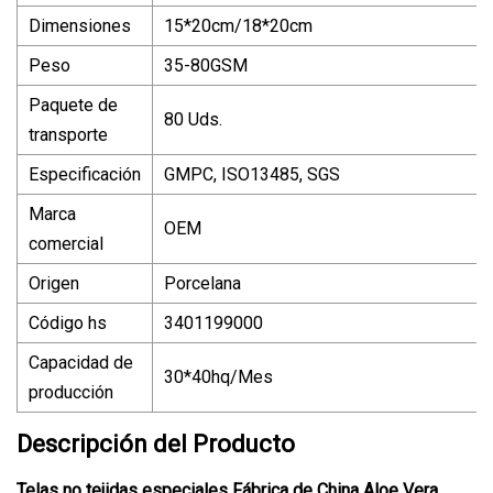
Dimensiones
15*20cm/18*20cm
Peso
35-80GSM
Paquete de
80 Uds.
transporte
Especificación
GMPC, ISO13485, SGS
Marca
OEM
comercial
Origen
Porcelana
Código hs
3401199000
Capacidad de
30*40hq/Mes
producción
Descripción del Producto
Telas no tejidas especiales Fábrica de China Aloe Vera